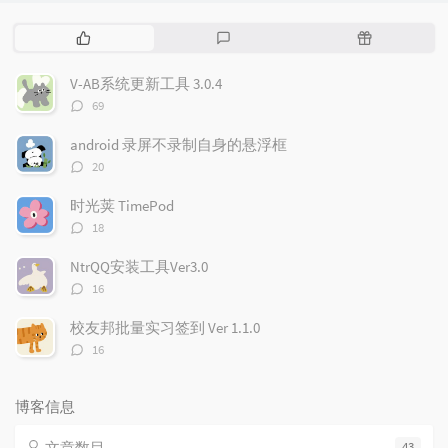
热
最
随
门
新
机
文
评
文
V-AB系统更新工具 3.0.4
章
论
章
评
69
论
数：
android 录屏不录制自身的悬浮框
评
20
论
数：
时光荚 TimePod
评
18
论
数：
NtrQQ安装工具Ver3.0
评
16
论
数：
校友邦批量实习签到 Ver 1.1.0
评
16
论
数：
博客信息
文章数目
43