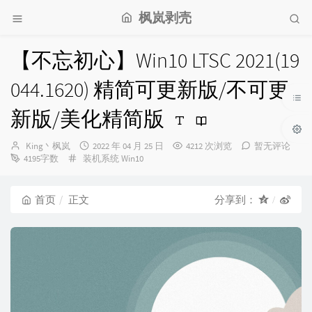
枫岚剥壳
【不忘初心】Win10 ​​​​LTSC 2021(19
044.1620) 精简可更新版/不可更
新版/美化精简版
博
发
King丶枫岚
2022 年 04 月 25 日
4212 次浏览
暂无评论
主：
分
布
4195字数
装机系统
Win10
类：
时
间：
首页
正文
分享到：