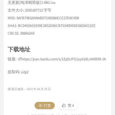
无更新[纯净精简版]
1.89G
.iso
文件大小: 2035187712 字节
MD5: 9AFB79E6A94ABD719658AECE27EAE45B
SHA1: BC0492A52939E2852D96CB75349D0DE66DA011EE
CRC32: 38866243
下载地址
链接:
https://pan.baidu.com/s/1ZpDJPG1yy616LoN6R9X-lA
提取码: y2g2
最后修改：2022 年 04 月 25 日
打赏
赞
4