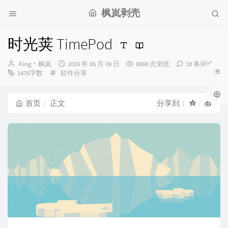
枫岚剥壳
时光荚 TimePod
博
发
King丶枫岚
2026 年 05 月 09 日
5669 次浏览
18 条评论
主：
分
布
1476字数
软件分享
类：
时
间：
首页
正文
分享到：