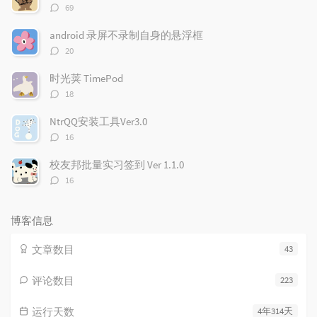
章
论
章
评
69
论
数：
android 录屏不录制自身的悬浮框
评
20
论
数：
时光荚 TimePod
评
18
论
数：
NtrQQ安装工具Ver3.0
评
16
论
数：
校友邦批量实习签到 Ver 1.1.0
评
16
论
数：
博客信息
文章数目
43
评论数目
223
运行天数
4年314天