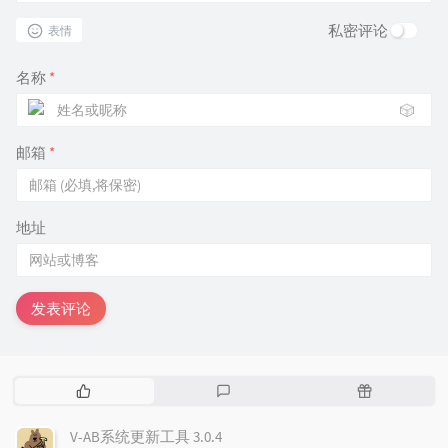
私密评论
表情
名称
*
🎲
邮箱
*
地址
发表评论
热
最
随
门
新
机
文
评
文
V-AB系统更新工具 3.0.4